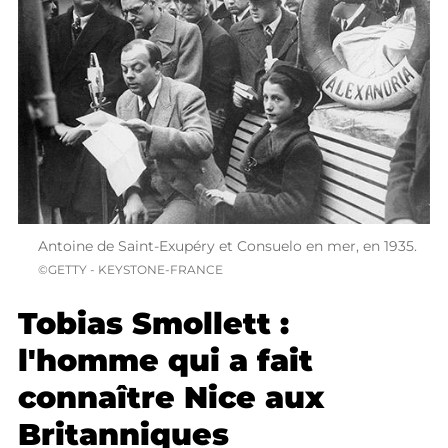
Antoine de Saint-Exupéry et Consuelo en mer, en 1935.
©GETTY - KEYSTONE-FRANCE
Tobias Smollett :
l'homme qui a fait
connaître Nice aux
Britanniques