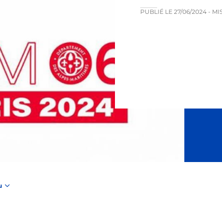
PUBLIÉ LE
27/06/2024
- MI
u