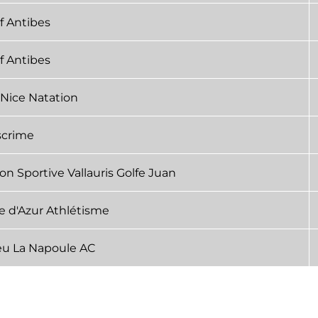
if Antibes
if Antibes
Nice Natation
crime
on Sportive Vallauris Golfe Juan
e d'Azur Athlétisme
eu La Napoule AC