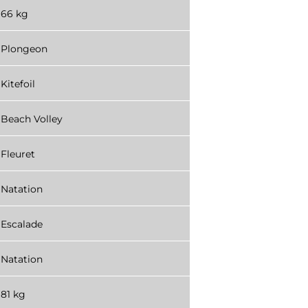
66 kg
Plongeon
Kitefoil
Beach Volley
Fleuret
Natation
Escalade
Natation
81 kg