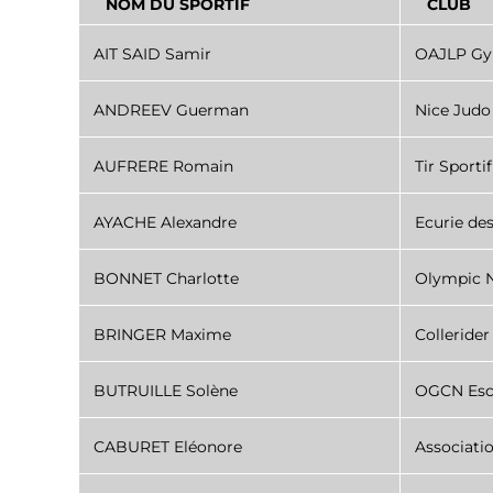
NOM DU SPORTIF
CLUB
AIT SAID Samir
OAJLP Gy
ANDREEV Guerman
Nice Judo
AUFRERE Romain
Tir Sporti
AYACHE Alexandre
Ecurie des
BONNET Charlotte
Olympic N
BRINGER Maxime
Colleride
BUTRUILLE Solène
OGCN Esc
CABURET Eléonore
Associati