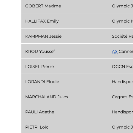
GOBERT Maxime
Olympic J
HALLIFAX Emily
Olympic N
KAMPMAN Jessie
Société R
KROU Youssef
AS
Cannes
LOISEL Pierre
OGCN Esc
LORANDI Elodie
Handispor
MARCHALAND Jules
Cagnes Es
PAULI Agathe
Handispor
PIETRI Loïc
Olympic J