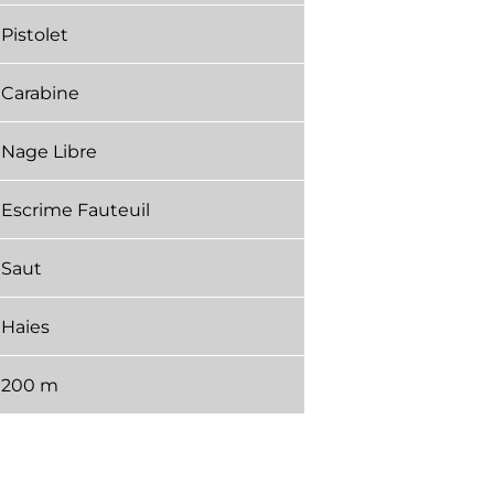
Pistolet
Carabine
Nage Libre
Escrime Fauteuil
Saut
Haies
200 m