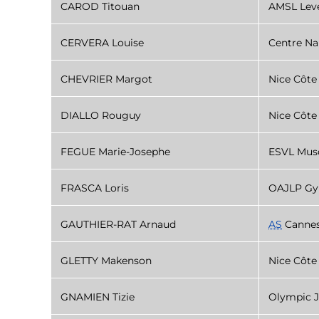
CAROD Titouan
AMSL Lev
CERVERA Louise
Centre Na
CHEVRIER Margot
Nice Côte
DIALLO Rouguy
Nice Côte
FEGUE Marie-Josephe
ESVL Mus
FRASCA Loris
OAJLP Gy
GAUTHIER-RAT Arnaud
AS
Cannes
GLETTY Makenson
Nice Côte
GNAMIEN Tizie
Olympic J