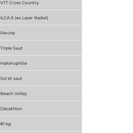
VTT Cross Country
ILCA 6 (ex Laser Radial)
Perche
Triple Saut
Haltérophilie
Sol et saut
Beach Volley
Décathlon
81 kg