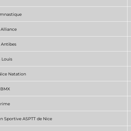
mnastique
 Alliance
f Antibes
 Louis
ice Natation
r BMX
rime
on Sportive ASPTT de Nice