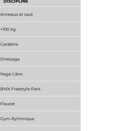
DISCIPLINE
Anneaux et saut
+100 kg
Carabine
Dressage
Nage Libre
BMX Freestyle Park
Fleuret
Gym Rythmique