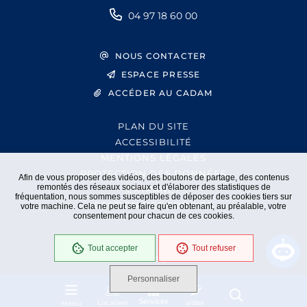
04 97 18 60 00
NOUS CONTACTER
ESPACE PRESSE
ACCÉDER AU CADAM
PLAN DU SITE
ACCESSIBILITÉ
MENTIONS LÉGALES
PROTECTION DES DONNÉES
Afin de vous proposer des vidéos, des boutons de partage, des contenus
remontés des réseaux sociaux et d'élaborer des statistiques de
EXTRANET
fréquentation, nous sommes susceptibles de déposer des cookies tiers sur
GESTION DES COOKIES
votre machine. Cela ne peut se faire qu'en obtenant, au préalable, votre
consentement pour chacun de ces cookies.
Tout accepter
Tout refuser
En cours
Conformité RGAA
Personnaliser
Services
Localiser
aides
Menu