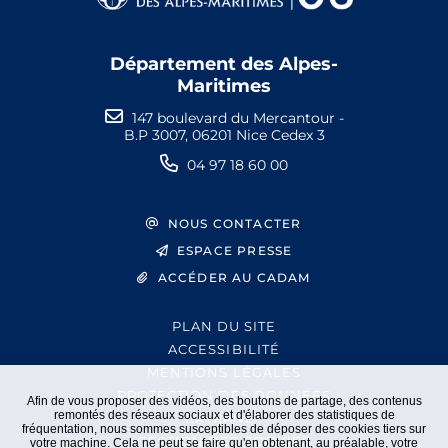
Département des Alpes-
Maritimes
147 boulevard du Mercantour -
B.P 3007, 06201 Nice Cedex 3
04 97 18 60 00
NOUS CONTACTER
ESPACE PRESSE
ACCÉDER AU CADAM
PLAN DU SITE
ACCESSIBILITÉ
MENTIONS LÉGALES
PROTECTION DES DONNÉES
Afin de vous proposer des vidéos, des boutons de partage, des contenus
remontés des réseaux sociaux et d'élaborer des statistiques de
EXTRANET
fréquentation, nous sommes susceptibles de déposer des cookies tiers sur
GESTION DES COOKIES
votre machine. Cela ne peut se faire qu'en obtenant, au préalable, votre