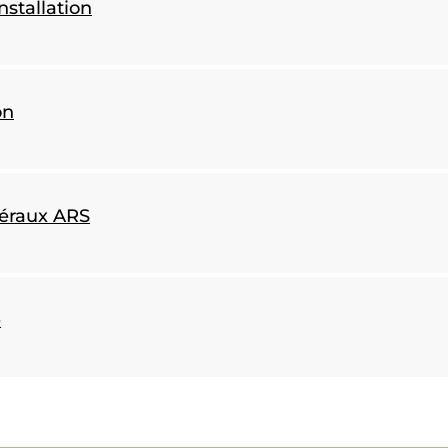
nstallation
on
béraux ARS
e