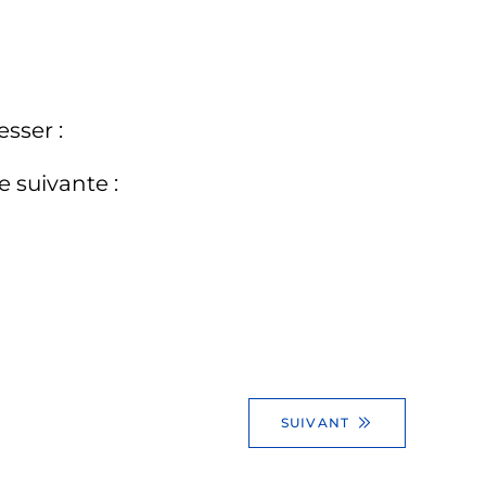
sser :
 suivante :
SUIVANT