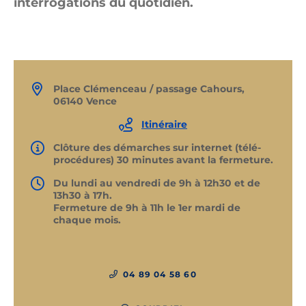
interrogations du quotidien.
Place Clémenceau / passage Cahours,
06140 Vence
Itinéraire
Clôture des démarches sur internet (télé-
procédures) 30 minutes avant la fermeture.
Du lundi au vendredi de 9h à 12h30 et de
13h30 à 17h.
Fermeture de 9h à 11h le 1er mardi de
chaque mois.
04 89 04 58 60