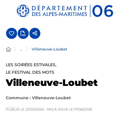
Panneau de gestion des cookies
...
Villeneuve-Loubet
LES SOIRÉES ESTIVALES,
LE FESTIVAL DES MOTS
Villeneuve-Loubet
Commune : Villeneuve-Loubet
PUBLIÉ LE
21/05/2026
- MIS À JOUR LE
17/06/2026