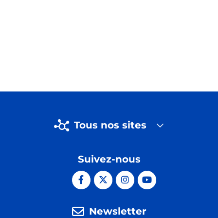
Tous nos sites
Suivez-nous
Newsletter