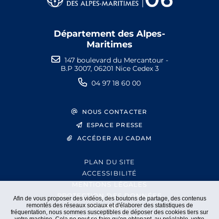
Département des Alpes-
Maritimes
147 boulevard du Mercantour -
B.P 3007, 06201 Nice Cedex 3
04 97 18 60 00
NOUS CONTACTER
ESPACE PRESSE
ACCÉDER AU CADAM
PLAN DU SITE
ACCESSIBILITÉ
MENTIONS LÉGALES
PROTECTION DES DONNÉES
Afin de vous proposer des vidéos, des boutons de partage, des contenus
remontés des réseaux sociaux et d'élaborer des statistiques de
EXTRANET
fréquentation, nous sommes susceptibles de déposer des cookies tiers sur
GESTION DES COOKIES