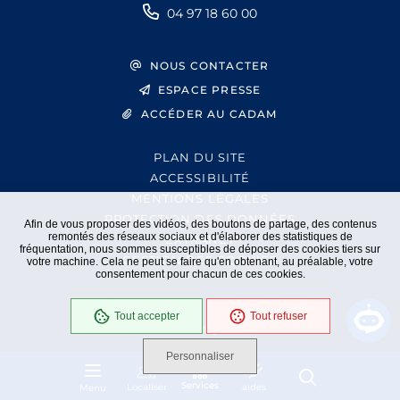
04 97 18 60 00
NOUS CONTACTER
ESPACE PRESSE
ACCÉDER AU CADAM
PLAN DU SITE
ACCESSIBILITÉ
MENTIONS LÉGALES
PROTECTION DES DONNÉES
Afin de vous proposer des vidéos, des boutons de partage, des contenus
remontés des réseaux sociaux et d'élaborer des statistiques de
EXTRANET
fréquentation, nous sommes susceptibles de déposer des cookies tiers sur
GESTION DES COOKIES
votre machine. Cela ne peut se faire qu'en obtenant, au préalable, votre
consentement pour chacun de ces cookies.
Tout accepter
Tout refuser
En cours
Conformité RGAA
Personnaliser
Services
Localiser
aides
Menu