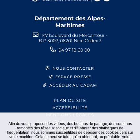
Département des Alpes-
Maritimes
147 boulevard du Mercantour -
B.P 3007, 06201 Nice Cedex 3
04 97 18 60 00
NOUS CONTACTER
ESPACE PRESSE
ACCÉDER AU CADAM
PLAN DU SITE
ACCESSIBILITÉ
MENTIONS LÉGALES
PROTECTION DES DONNÉES
Afin de vous proposer des vidéos, des boutons de partage, des contenus
remontés des réseaux sociaux et d'élaborer des statistiques de
EXTRANET
fréquentation, nous sommes susceptibles de déposer des cookies tiers sur
GESTION DES COOKIES
votre machine. Cela ne peut se faire qu'en obtenant, au préalable, votre