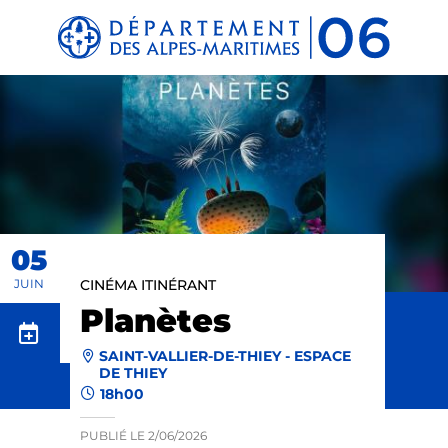
Panneau de gestion des cookies
05
JUIN
CINÉMA ITINÉRANT
Planètes
SAINT-VALLIER-DE-THIEY - ESPACE
DE THIEY
18h00
PUBLIÉ LE
2/06/2026