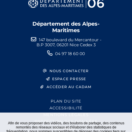
Département des Alpes-
Maritimes
147 boulevard du Mercantour -
B.P 3007, 06201 Nice Cedex 3
04 97 18 60 00
NOUS CONTACTER
ESPACE PRESSE
ACCÉDER AU CADAM
PLAN DU SITE
ACCESSIBILITÉ
MENTIONS LÉGALES
PROTECTION DES DONNÉES
Afin de vous proposer des vidéos, des boutons de partage, des contenus
remontés des réseaux sociaux et d'élaborer des statistiques de
EXTRANET
fréquentation, nous sommes susceptibles de déposer des cookies tiers sur