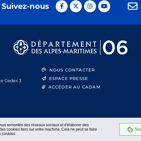
Suivez-nous
NOUS CONTACTER
ESPACE PRESSE
ce Cedex 3
ACCÉDER AU CADAM
enus remontés des réseaux sociaux et d'élaborer des
es cookies tiers sur votre machine. Cela ne peut se faire
Tou
s cookies.