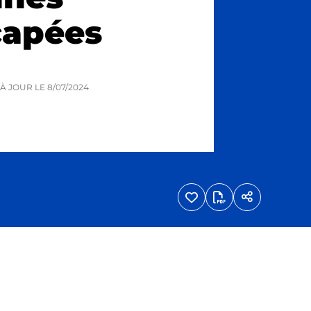
capées
S À JOUR LE
8/07/2024