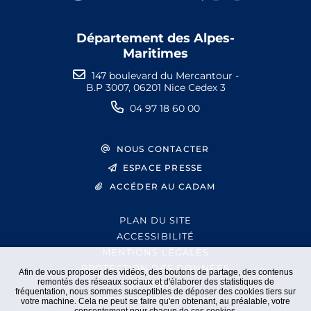
Département des Alpes-
Maritimes
147 boulevard du Mercantour -
B.P 3007, 06201 Nice Cedex 3
04 97 18 60 00
NOUS CONTACTER
ESPACE PRESSE
ACCÉDER AU CADAM
PLAN DU SITE
ACCESSIBILITÉ
MENTIONS LÉGALES
PROTECTION DES DONNÉES
Afin de vous proposer des vidéos, des boutons de partage, des contenus
remontés des réseaux sociaux et d'élaborer des statistiques de
EXTRANET
fréquentation, nous sommes susceptibles de déposer des cookies tiers sur
GESTION DES COOKIES
votre machine. Cela ne peut se faire qu'en obtenant, au préalable, votre