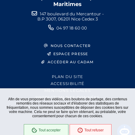
Maritimes
147 boulevard du Mercantour -
B.P 3007, 06201 Nice Cedex 3
04 97 18 60 00
NOUS CONTACTER
ESPACE PRESSE
ACCÉDER AU CADAM
PLAN DU SITE
ACCESSIBILITÉ
MENTIONS LÉGALES
PROTECTION DES DONNÉES
Afin de vous proposer des vidéos, des boutons de partage, des contenus
remontés des réseaux sociaux et d'élaborer des statistiques de
EXTRANET
fréquentation, nous sommes susceptibles de déposer des cookies tiers sur
GESTION DES COOKIES
votre machine. Cela ne peut se faire qu'en obtenant, au préalable, votre
consentement pour chacun de ces cookies.
Tout accepter
Tout refuser
En cours
Conformité RGAA