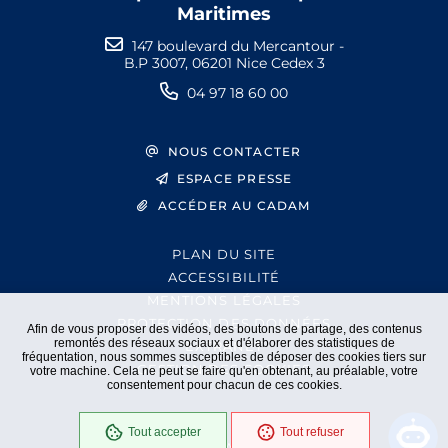
Maritimes
147 boulevard du Mercantour -
B.P 3007, 06201 Nice Cedex 3
04 97 18 60 00
NOUS CONTACTER
ESPACE PRESSE
ACCÉDER AU CADAM
PLAN DU SITE
ACCESSIBILITÉ
MENTIONS LÉGALES
PROTECTION DES DONNÉES
Afin de vous proposer des vidéos, des boutons de partage, des contenus
remontés des réseaux sociaux et d'élaborer des statistiques de
EXTRANET
fréquentation, nous sommes susceptibles de déposer des cookies tiers sur
GESTION DES COOKIES
votre machine. Cela ne peut se faire qu'en obtenant, au préalable, votre
consentement pour chacun de ces cookies.
Tout accepter
Tout refuser
En cours
Conformité RGAA