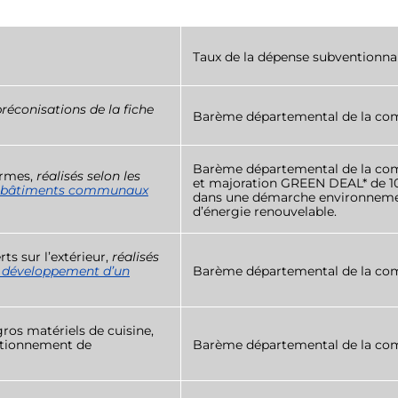
Taux de la dépense subventionn
préconisations de la fiche
Barème départemental de la co
.
Barème départemental de la co
ormes,
réalisés selon les
et majoration GREEN DEAL* de 10 p
es bâtiments communaux
dans une démarche environnemen
d’énergie renouvelable.
s sur l’extérieur,
réalisés
 développement d’un
Barème départemental de la co
 gros matériels de cuisine,
nctionnement de
Barème départemental de la co