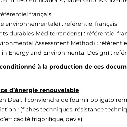
parmi les certifications / labélisations suivante
référentiel français
té environnementale) : référentiel français
 durables Méditerranéens) : référentiel fra
vironmental Assessment Method) : référentie
p in Energy and Environmental Design) : référ
conditionné à la production de ces docume
rce d’énergie renouvelable
:
en Deal, il conviendra de fournir obligatoirem
éciation : (fiches techniques, résistance tech
’efficacité frigorifique, devis).