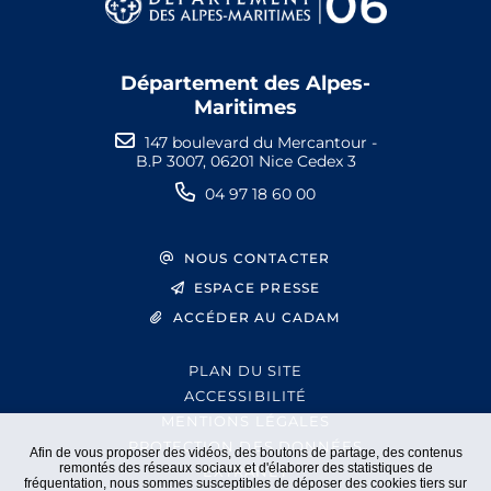
Département des Alpes-
Maritimes
147 boulevard du Mercantour -
B.P 3007, 06201 Nice Cedex 3
04 97 18 60 00
NOUS CONTACTER
ESPACE PRESSE
ACCÉDER AU CADAM
PLAN DU SITE
ACCESSIBILITÉ
MENTIONS LÉGALES
PROTECTION DES DONNÉES
Afin de vous proposer des vidéos, des boutons de partage, des contenus
remontés des réseaux sociaux et d'élaborer des statistiques de
EXTRANET
fréquentation, nous sommes susceptibles de déposer des cookies tiers sur