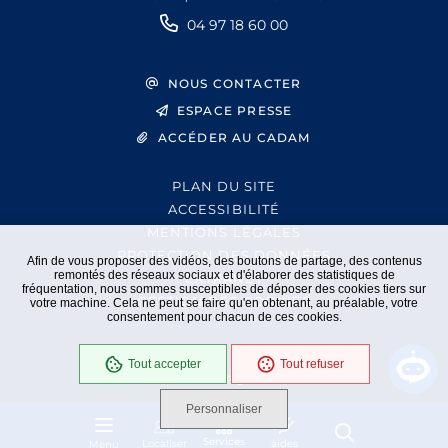
04 97 18 60 00
NOUS CONTACTER
ESPACE PRESSE
ACCÉDER AU CADAM
PLAN DU SITE
ACCESSIBILITÉ
MENTIONS LÉGALES
PROTECTION DES DONNÉES
Afin de vous proposer des vidéos, des boutons de partage, des contenus
remontés des réseaux sociaux et d'élaborer des statistiques de
EXTRANET
fréquentation, nous sommes susceptibles de déposer des cookies tiers sur
GESTION DES COOKIES
votre machine. Cela ne peut se faire qu'en obtenant, au préalable, votre
consentement pour chacun de ces cookies.
Tout accepter
Tout refuser
En cours
Conformité RGAA
Personnaliser
Services
Localiser
aides
Menu