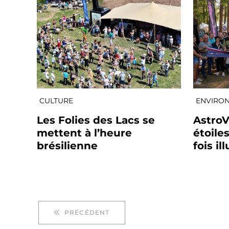
CULTURE
ENVIRO
Les Folies des Lacs se
AstroV
mettent à l’heure
étoile
brésilienne
fois i
PRÉCÉDENT