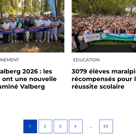
NNEMENT
EDUCATION
alberg 2026 : les
3079 élèves maralp
s ont une nouvelle
récompensés pour 
lluminé Valberg
réussite scolaire
...
1
2
3
4
53