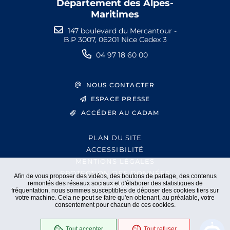
Département des Alpes-
Maritimes
147 boulevard du Mercantour -
B.P 3007, 06201 Nice Cedex 3
04 97 18 60 00
NOUS CONTACTER
ESPACE PRESSE
ACCÉDER AU CADAM
PLAN DU SITE
ACCESSIBILITÉ
MENTIONS LÉGALES
PROTECTION DES DONNÉES
Afin de vous proposer des vidéos, des boutons de partage, des contenus
remontés des réseaux sociaux et d'élaborer des statistiques de
EXTRANET
fréquentation, nous sommes susceptibles de déposer des cookies tiers sur
GESTION DES COOKIES
votre machine. Cela ne peut se faire qu'en obtenant, au préalable, votre
consentement pour chacun de ces cookies.
Tout accepter
Tout refuser