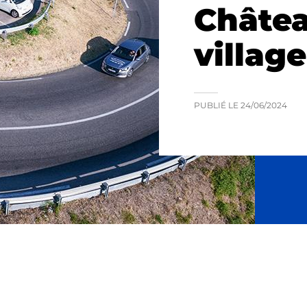
Châte
village
PUBLIÉ LE
24/06/2024