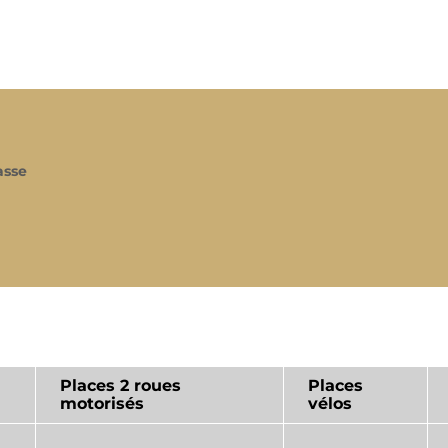
asse
Places 2 roues
Places
motorisés
vélos