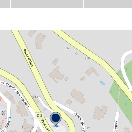
-
-
-