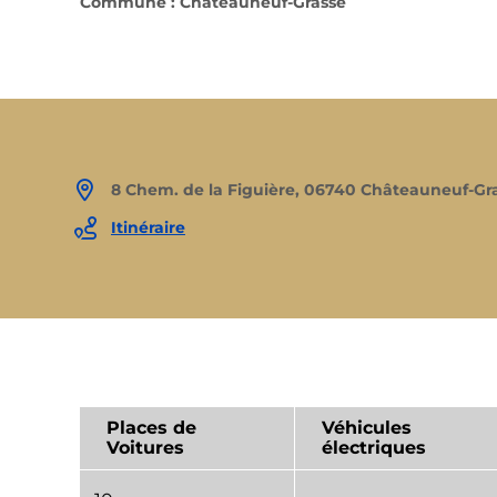
Commune : Châteauneuf-Grasse
8 Chem. de la Figuière, 06740 Châteauneuf-Gr
Itinéraire
Places de
Véhicules
Voitures
électriques