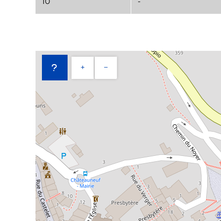
10
-
+
−