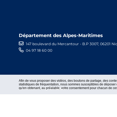
Département des Alpes-Maritimes
147 boulevard du Mercantour - B.P 3007, 06201 Ni
04 97 18 60 00
Afin de vous proposer des vidéos, des boutons de partage, des cont
statistiques de fréquentation, nous sommes susceptibles de déposer d
qu'en obtenant, au préalable, votre consentement pour chacun de ce
En cours
Conformité RGAA