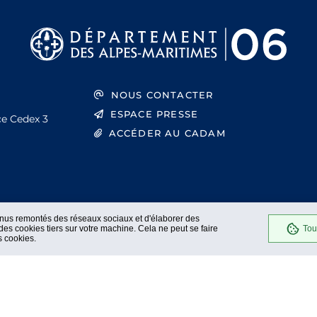
NOUS CONTACTER
ESPACE PRESSE
ce Cedex 3
ACCÉDER AU CADAM
enus remontés des réseaux sociaux et d'élaborer des
es cookies tiers sur votre machine. Cela ne peut se faire
Tou
s cookies.