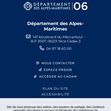
Département des Alpes-
Maritimes
147 boulevard du Mercantour -
B.P 3007, 06201 Nice Cedex 3
04 97 18 60 00
NOUS CONTACTER
ESPACE PRESSE
ACCÉDER AU CADAM
PLAN DU SITE
ACCESSIBILITÉ
MENTIONS LÉGALES
PROTECTION DES DONNÉES
Afin de vous proposer des vidéos, des boutons de partage, des contenus
remontés des réseaux sociaux et d'élaborer des statistiques de