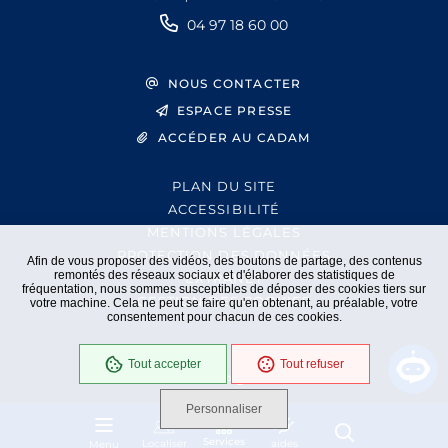
04 97 18 60 00
NOUS CONTACTER
ESPACE PRESSE
ACCÉDER AU CADAM
PLAN DU SITE
ACCESSIBILITÉ
MENTIONS LÉGALES
PROTECTION DES DONNÉES
Afin de vous proposer des vidéos, des boutons de partage, des contenus
remontés des réseaux sociaux et d'élaborer des statistiques de
EXTRANET
fréquentation, nous sommes susceptibles de déposer des cookies tiers sur
GESTION DES COOKIES
votre machine. Cela ne peut se faire qu'en obtenant, au préalable, votre
consentement pour chacun de ces cookies.
Tout accepter
Tout refuser
En cours
Conformité RGAA
Personnaliser
Services
Localiser
aides
Menu