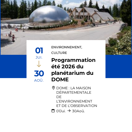
ENVIRONNEMENT,
01
CULTURE
JUI.
Programmation
été 2026 du
30
planétarium du
DOME
AOÛ.
DOME : LA MAISON
DÉPARTEMENTALE
DE
L’ENVIRONNEMENT
ET DE L’OBSERVATION
01
Jui.
30
Aoû.