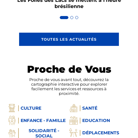
Les Folies des Lacs se mettent à l’heure
As
brésilienne
TOUTES LES ACTUALITÉS
Proche de Vous
Proche de vous avant tout, découvrez la
cartographie interactive pour explorer
facilement les services et ressources à
proximité.
CULTURE
SANTÉ
ENFANCE - FAMILLE
EDUCATION
SOLIDARITÉ -
DÉPLACEMENTS
SOCIAL