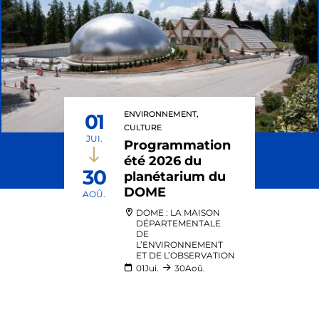
ENVIRONNEMENT,
01
CULTURE
JUI.
Programmation
été 2026 du
30
planétarium du
DOME
AOÛ.
DOME : LA MAISON
DÉPARTEMENTALE
DE
L’ENVIRONNEMENT
ET DE L’OBSERVATION
01
Jui.
30
Aoû.