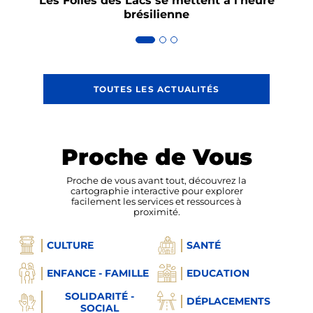
Les Folies des Lacs se mettent à l’heure
As
brésilienne
TOUTES LES ACTUALITÉS
Proche de Vous
Proche de vous avant tout, découvrez la
cartographie interactive pour explorer
facilement les services et ressources à
proximité.
CULTURE
SANTÉ
ENFANCE - FAMILLE
EDUCATION
SOLIDARITÉ -
DÉPLACEMENTS
SOCIAL