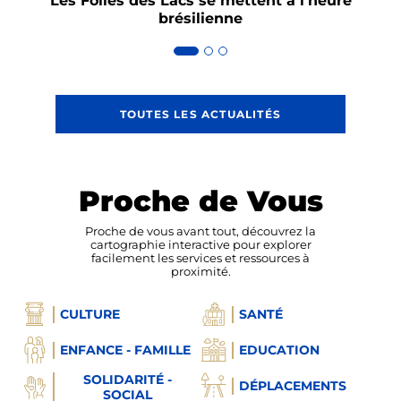
Les Folies des Lacs se mettent à l’heure
As
brésilienne
TOUTES LES ACTUALITÉS
Proche de Vous
Proche de vous avant tout, découvrez la
cartographie interactive pour explorer
facilement les services et ressources à
proximité.
CULTURE
SANTÉ
ENFANCE - FAMILLE
EDUCATION
SOLIDARITÉ -
DÉPLACEMENTS
SOCIAL