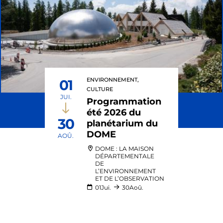
ENVIRONNEMENT,
01
CULTURE
JUI.
Programmation
été 2026 du
30
planétarium du
DOME
AOÛ.
DOME : LA MAISON
DÉPARTEMENTALE
DE
L’ENVIRONNEMENT
ET DE L’OBSERVATION
01
Jui.
30
Aoû.