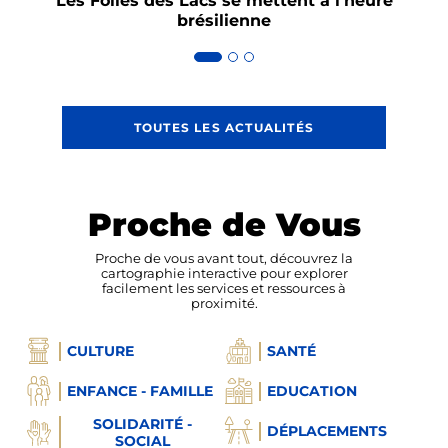
Les Folies des Lacs se mettent à l’heure
As
brésilienne
TOUTES LES ACTUALITÉS
Proche de Vous
Proche de vous avant tout, découvrez la
cartographie interactive pour explorer
facilement les services et ressources à
proximité.
CULTURE
SANTÉ
ENFANCE - FAMILLE
EDUCATION
SOLIDARITÉ -
DÉPLACEMENTS
SOCIAL