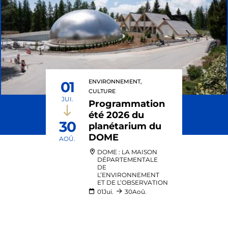
ENVIRONNEMENT,
01
CULTURE
JUI.
Programmation
été 2026 du
30
planétarium du
DOME
AOÛ.
DOME : LA MAISON
DÉPARTEMENTALE
DE
L’ENVIRONNEMENT
ET DE L’OBSERVATION
01
Jui.
30
Aoû.