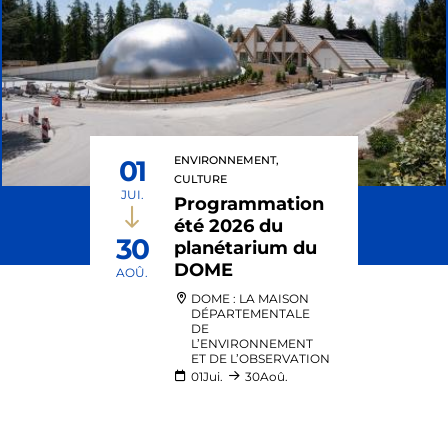
ENVIRONNEMENT,
01
CULTURE
JUI.
Programmation
été 2026 du
30
planétarium du
DOME
AOÛ.
DOME : LA MAISON
DÉPARTEMENTALE
DE
L’ENVIRONNEMENT
ET DE L’OBSERVATION
01
Jui.
30
Aoû.