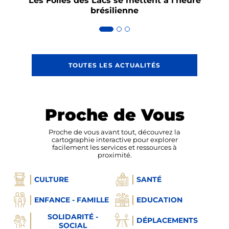
Les Folies des Lacs se mettent à l’heure
As
brésilienne
TOUTES LES ACTUALITÉS
Proche de Vous
Proche de vous avant tout, découvrez la
cartographie interactive pour explorer
facilement les services et ressources à
proximité.
CULTURE
SANTÉ
ENFANCE - FAMILLE
EDUCATION
SOLIDARITÉ -
DÉPLACEMENTS
SOCIAL