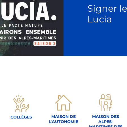
Signer l
Lucia
MAISON DE
MAISON DES
COLLÈGES
L'AUTONOMIE
ALPES-
MARITIMES DES