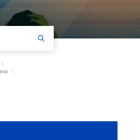
VOIR AUSSI
S'ABONNER AU MAG'
ÈNE