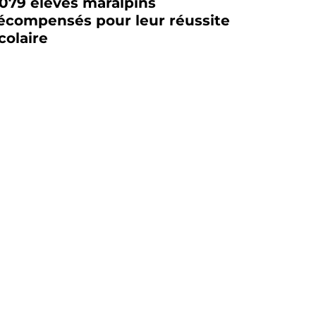
079 élèves maralpins
écompensés pour leur réussite
colaire