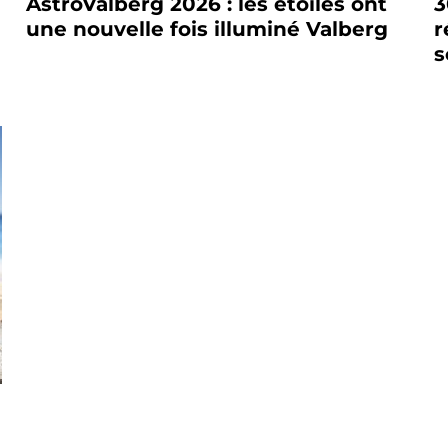
AstroValberg 2026 : les étoiles ont
3
une nouvelle fois illuminé Valberg
r
s