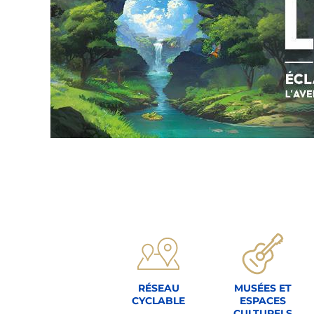
RÉSEAU
MUSÉES ET
CYCLABLE
ESPACES
CULTURELS