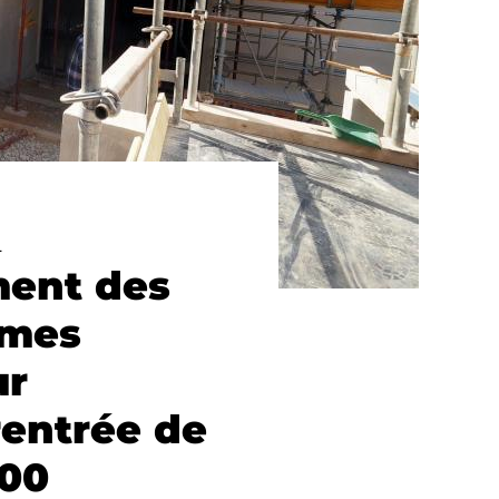
L
ment des
imes
ur
rentrée de
000